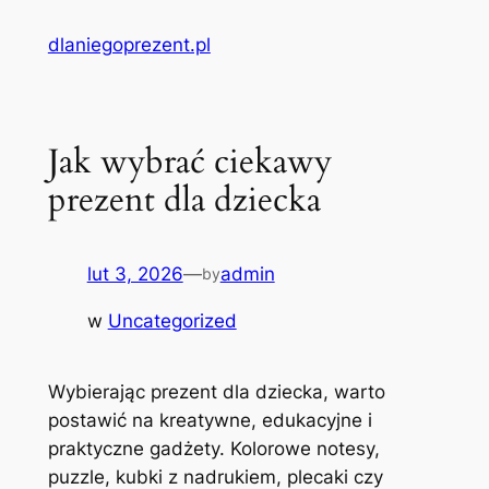
Przejdź
dlaniegoprezent.pl
do
treści
Jak wybrać ciekawy
prezent dla dziecka
lut 3, 2026
—
admin
by
w
Uncategorized
Wybierając prezent dla dziecka, warto
postawić na kreatywne, edukacyjne i
praktyczne gadżety. Kolorowe notesy,
puzzle, kubki z nadrukiem, plecaki czy